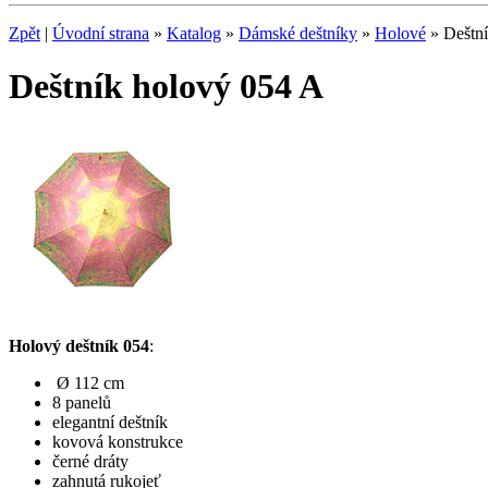
Zpět
|
Úvodní strana
»
Katalog
»
Dámské deštníky
»
Holové
» Deštní
Deštník holový 054 A
Holový deštník 054
:
Ø 112 cm
8 panelů
elegantní deštník
kovová konstrukce
černé dráty
zahnutá rukojeť