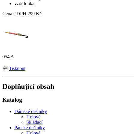
vzor louka
Cena s DPH
299 Kč
054 A
Tisknout
Doplňující obsah
Katalog
Dámské deštníky
Holové
Skládací
Pánské deštníky
Holové