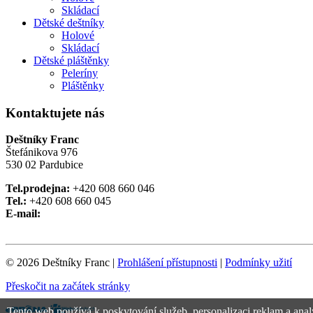
Skládací
Dětské deštníky
Holové
Skládací
Dětské pláštěnky
Peleríny
Pláštěnky
Kontaktujete nás
Deštníky Franc
Štefánikova 976
530 02 Pardubice
Tel.prodejna:
+420 608 660 046
Tel.:
+420 608 660 045
E-mail:
© 2026 Deštníky Franc
|
Prohlášení přístupnosti
|
Podmínky užití
Přeskočit na začátek stránky
Tento web používá k poskytování služeb, personalizaci reklam a anal